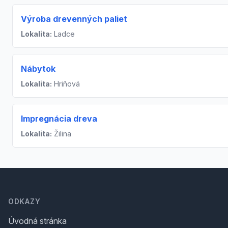
Výroba drevenných paliet
Lokalita:
Ladce
Nábytok
Lokalita:
Hriňová
Impregnácia dreva
Lokalita:
Žilina
Footer
ODKAZY
Úvodná stránka