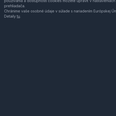
používania a dostupnosti cookies môžete upraviť v nastaveniach
prehliadača.
Chránime vaše osobné údaje v súlade s nariadením Európskej Ú
Detaily
tu
.