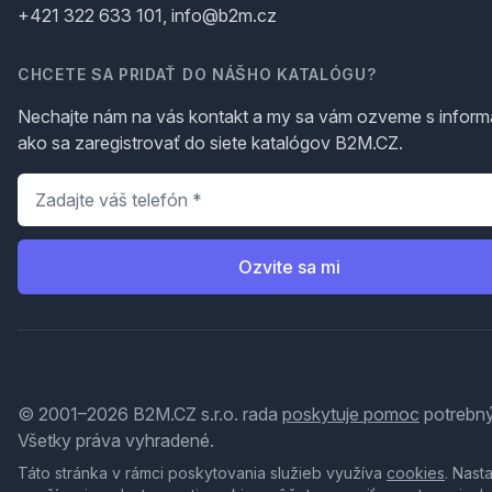
+421 322 633 101, info@b2m.cz
CHCETE SA PRIDAŤ DO NÁŠHO KATALÓGU?
Nechajte nám na vás kontakt a my sa vám ozveme s inform
ako sa zaregistrovať do siete katalógov B2M.CZ.
Telefón
*
Ozvite sa mi
© 2001–2026 B2M.CZ s.r.o. rada
poskytuje pomoc
potrebný
Všetky práva vyhradené.
Táto stránka v rámci poskytovania služieb využíva
cookies
. Nast