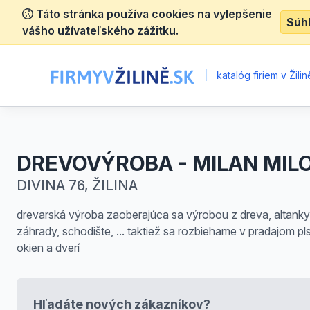
Táto stránka používa cookies na vylepšenie
Súh
vášho užívateľského zážitku.
|
katalóg firiem v Žilin
DREVOVÝROBA - MILAN MIL
DIVINA 76, ŽILINA
drevarská výroba zaoberajúca sa výrobou z dreva, altanky
záhrady, schodište, ... taktiež sa rozbiehame v pradajom p
okien a dverí
Hľadáte nových zákazníkov?