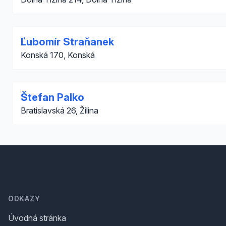
Ľubomír Straňanek
Konská 170, Konská
Štefan Palko
Bratislavská 26, Žilina
Footer
ODKAZY
Úvodná stránka