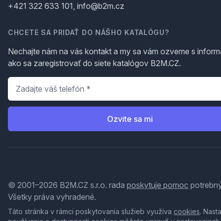
+421 322 633 101, info@b2m.cz
CHCETE SA PRIDAŤ DO NÁŠHO KATALÓGU?
Nechajte nám na vás kontakt a my sa vám ozveme s inform
ako sa zaregistrovať do siete katalógov B2M.CZ.
Telefón
*
Ozvite sa mi
© 2001–2026 B2M.CZ s.r.o. rada
poskytuje pomoc
potrebný
Všetky práva vyhradené.
Táto stránka v rámci poskytovania služieb využíva
cookies
. Nast