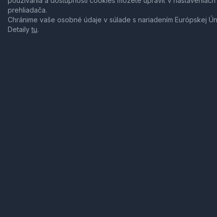
používania a dostupnosti cookies môžete upraviť v nastaveniach
prehliadača.
Chránime vaše osobné údaje v súlade s nariadením Európskej Ú
Detaily
tu
.