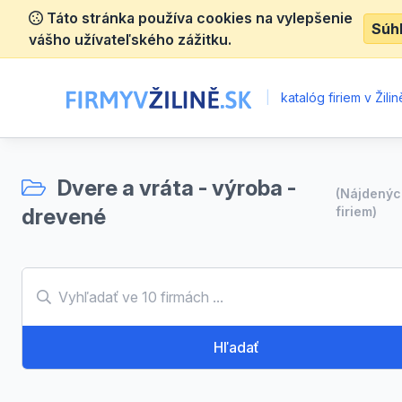
Táto stránka používa cookies na vylepšenie
Súh
vášho užívateľského zážitku.
|
katalóg firiem v Žilin
Dvere a vráta - výroba -
(Nájdený
drevené
firiem)
Hľadať