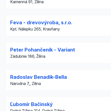
Kamenná 91, Žilina
Feva - drevovýroba, s.r.o.
Kpt. Nálepku 265, Krasňany
Peter Pohančeník - Variant
Zádubnie 186, Žilina
Radoslav Benadik-Bella
Narodna 7,, Zilina
Ľubomír Bačinský
Dolná Tižina 214, Dolná Tižina