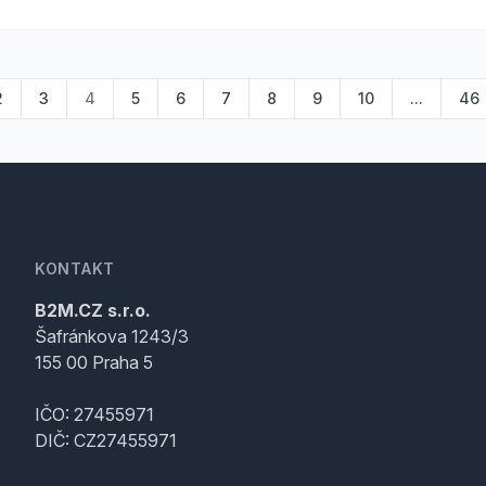
2
3
4
5
6
7
8
9
10
...
46
KONTAKT
B2M.CZ s.r.o.
Šafránkova 1243/3
155 00 Praha 5
IČO: 27455971
DIČ: CZ27455971