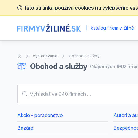
Táto stránka používa cookies na vylepšenie váš
|
katalóg firiem v Žilině
Úvodná stránka
Vyhľadávanie
Obchod a služby
Obchod a služby
(Nájdených
940
firie
Akcie - poradenstvo
Autori a a
Bazáre
Bezpečnosť