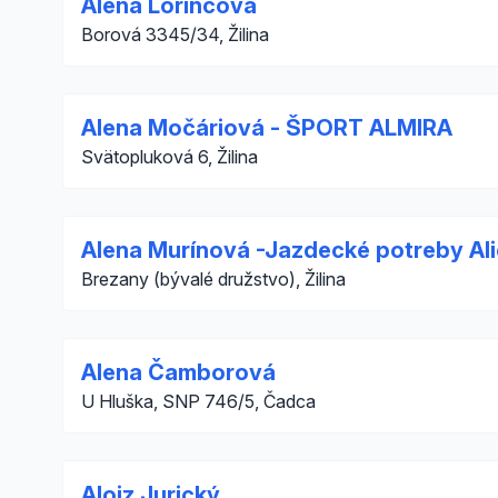
Alena Lörincová
Borová 3345/34, Žilina
Alena Močáriová - ŠPORT ALMIRA
Svätopluková 6, Žilina
Alena Murínová -Jazdecké potreby Al
Brezany (bývalé družstvo), Žilina
Alena Čamborová
U Hluška, SNP 746/5, Čadca
Alojz Jurický