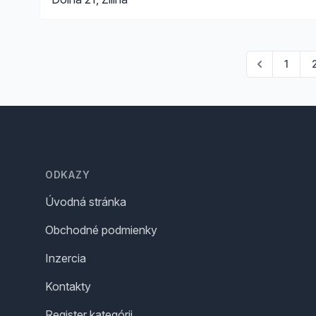
1
Footer
ODKAZY
Úvodná stránka
Obchodné podmienky
Inzercia
Kontakty
Register kategórii