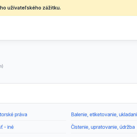
ho užívateľského zážitku.
m)
utorské práva
Balenie, etiketovanie, ukladan
 - iné
Čistenie, upratovanie, údržba