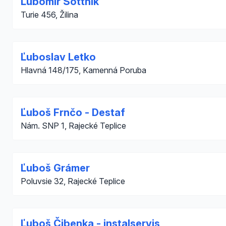
Ľubomír Šottník
Turie 456, Žilina
Ľuboslav Letko
Hlavná 148/175, Kamenná Poruba
Ľuboš Frnčo - Destaf
Nám. SNP 1, Rajecké Teplice
Ľuboš Grámer
Poluvsie 32, Rajecké Teplice
Ľuboš Čibenka - instalservis