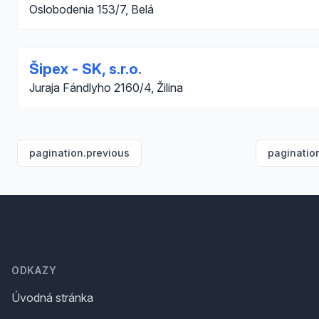
Oslobodenia 153/7, Belá
Šipex - SK, s.r.o.
Juraja Fándlyho 2160/4, Žilina
pagination.previous
paginatio
Footer
ODKAZY
Úvodná stránka