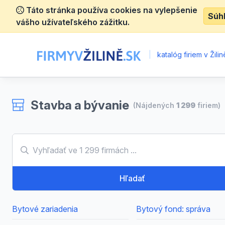
Táto stránka používa cookies na vylepšenie
Súh
vášho užívateľského zážitku.
|
katalóg firiem v Žilin
Stavba a bývanie
(Nájdených
1 299
firiem)
Hľadať
Bytové zariadenia
Bytový fond: správa