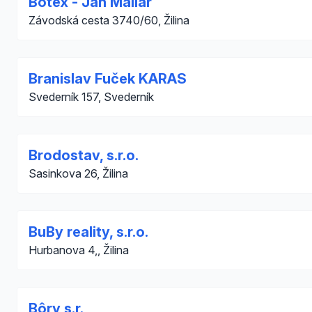
Botex - Ján Maliar
Závodská cesta 3740/60, Žilina
Branislav Fuček KARAS
Svederník 157, Svederník
Brodostav, s.r.o.
Sasinkova 26, Žilina
BuBy reality, s.r.o.
Hurbanova 4,, Žilina
Bôry s.r.