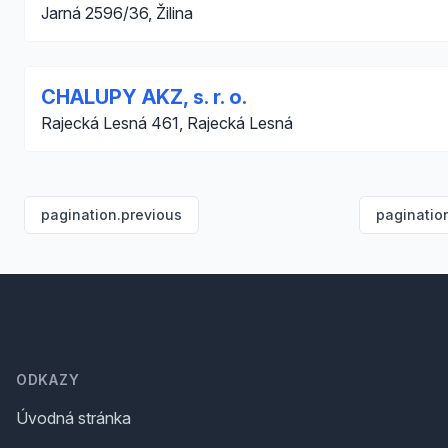
Jarná 2596/36, Žilina
CHALUPY AKZ, s. r. o.
Rajecká Lesná 461, Rajecká Lesná
pagination.previous
paginatio
Footer
ODKAZY
Úvodná stránka