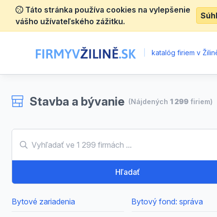
Táto stránka používa cookies na vylepšenie
Súh
vášho užívateľského zážitku.
|
katalóg firiem v Žilin
Stavba a bývanie
(Nájdených
1 299
firiem)
Hľadať
Bytové zariadenia
Bytový fond: správa