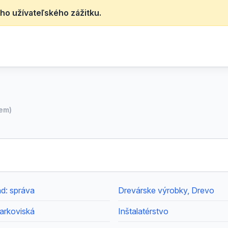
ho užívateľského zážitku.
iem)
d: správa
Drevárske výrobky, Drevo
arkoviská
Inštalatérstvo