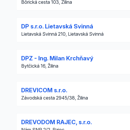
Bôrická cesta 103, Žilina
DP s.r.o. Lietavská Svinná
Lietavská Svinná 210, Lietavská Svinná
DPZ - Ing. Milan Krchňavý
Bytčická 16, Žilina
DREVICOM s.r.o.
Závodská cesta 2945/38, Žilina
DREVODOM RAJEC, s.r.o.
Nám SNP 2/2, Rajec