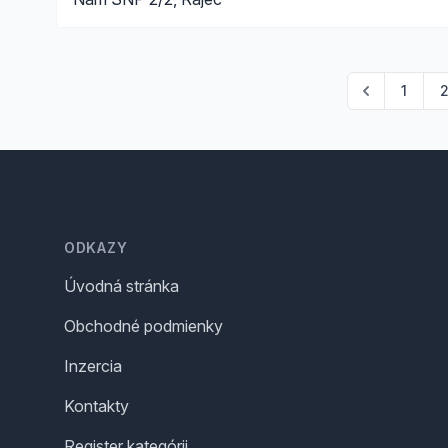
1
Footer
ODKAZY
Úvodná stránka
Obchodné podmienky
Inzercia
Kontakty
Register kategórii