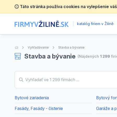
Táto stránka používa cookies na vylepšenie váš
|
katalóg firiem v Žilině
Úvodná stránka
Vyhľadávanie
Stavba a bývanie
Stavba a bývanie
(Nájdených
1 299
fir
Bytové zariadenia
Bytový fon
Fasády, Fasády - čistenie
Garáže a p