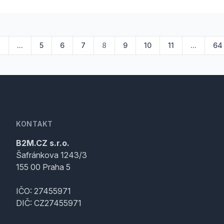
2
...
5
6
7
8
9
10
11
...
64
KONTAKT
B2M.CZ s.r.o.
Šafránkova 1243/3
155 00 Praha 5
IČO: 27455971
DIČ: CZ27455971